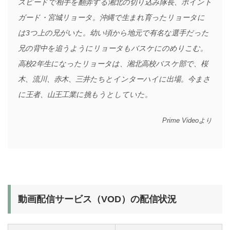
スピードで相手を翻弄する湘北の切り込み隊長、ポイント
ガード・宮城リョータ。沖縄で生まれ育ったリョータに
は3つ上の兄がいた。幼い頃から地元で有名な選手だった
兄の背中を追うようにリョータもバスケにのめりこむ。
高校2年生になったリョータは、湘北高校バスケ部で、桜
木、流川、赤木、三井たちとインターハイに出場。今まさ
に王者、山王工業に挑もうとしていた。
Prime Videoより
動画配信サービス（VOD）の配信状況