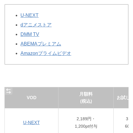
U-NEXT
dアニメストア
DMM TV
ABEMAプレミアム
Amazonプライムビデオ
月額料
VOD
お試し
(税込)
2,189円・
31
U-NEXT
1,200pt付与
60