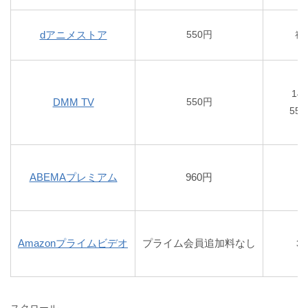
dアニメストア
550円
初
14
DMM TV
550円
55
ABEMAプレミアム
960円
Amazonプライムビデオ
プライム会員追加料なし
3
スクロール→