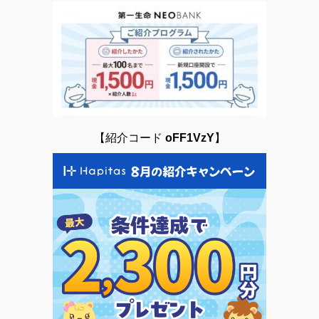
【紹介コード
oFF1VzY
】