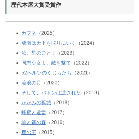
歴代本屋大賞受賞作
カフネ
（2025）
成瀬は天下を取りにいく
（2024）
汝、星のごとく
（2023）
同志少女よ、敵を撃て
（2022）
52ヘルツのくじらたち
（2021）
流浪の月
（2020）
そして、バトンは渡された
（2019）
かがみの孤城
（2018）
蜂蜜と遠雷
（2017）
羊と鋼の森
（2016）
鹿の王
（2015）