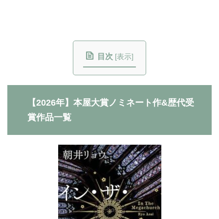
目次
[
表示
]
【2026年】本屋大賞ノミネート作&歴代受
賞作品一覧