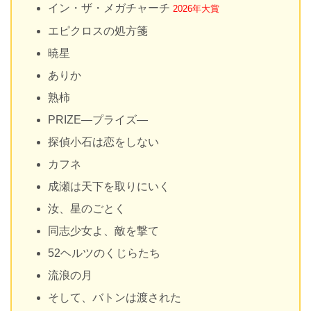
イン・ザ・メガチャーチ
2026年大賞
エピクロスの処方箋
暁星
ありか
熟柿
PRIZE―プライズ―
探偵小石は恋をしない
カフネ
成瀬は天下を取りにいく
汝、星のごとく
同志少女よ、敵を撃て
52ヘルツのくじらたち
流浪の月
そして、バトンは渡された