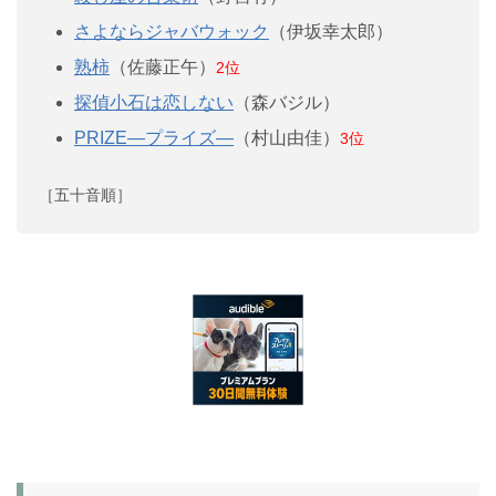
さよならジャバウォック
（伊坂幸太郎）
熟柿
（佐藤正午）
2位
探偵小石は恋しない
（森バジル）
PRIZE―プライズ―
（村山由佳）
3位
［五十音順］