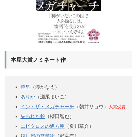
本屋大賞ノミネート作
暁星
（湊かなえ）
ありか
（瀬尾まいこ）
イン・ザ・メガチャーチ
（朝井リョウ）
大賞受賞
失われた貌
（櫻田智也）
エピクロスの処方箋
（夏川草介）
殺し屋の営業術
（野宮有）