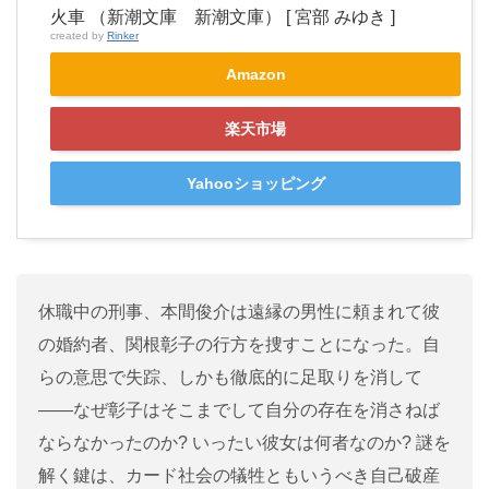
火車 （新潮文庫 新潮文庫） [ 宮部 みゆき ]
created by
Rinker
Amazon
楽天市場
Yahooショッピング
休職中の刑事、本間俊介は遠縁の男性に頼まれて彼
の婚約者、関根彰子の行方を捜すことになった。自
らの意思で失踪、しかも徹底的に足取りを消して
――なぜ彰子はそこまでして自分の存在を消さねば
ならなかったのか? いったい彼女は何者なのか? 謎を
解く鍵は、カード社会の犠牲ともいうべき自己破産