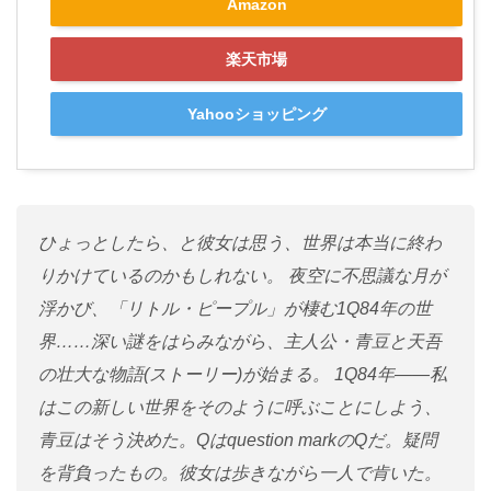
Amazon
楽天市場
Yahooショッピング
ひょっとしたら、と彼女は思う、世界は本当に終わ
りかけているのかもしれない。 夜空に不思議な月が
浮かび、「リトル・ピープル」が棲む1Q84年の世
界……深い謎をはらみながら、主人公・青豆と天吾
の壮大な物語(ストーリー)が始まる。 1Q84年――私
はこの新しい世界をそのように呼ぶことにしよう、
青豆はそう決めた。Qはquestion markのQだ。疑問
を背負ったもの。彼女は歩きながら一人で肯いた。