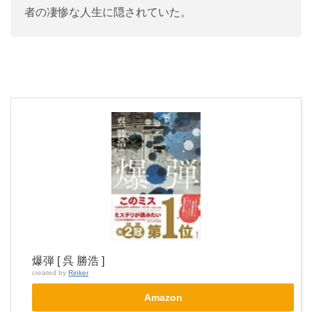
者の凄惨な人生に隠されていた。
爆弾 [ 呉 勝浩 ]
created by
Rinker
Amazon