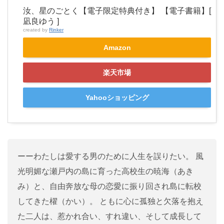
汝、星のごとく【電子限定特典付き】 【電子書籍】[
凪良ゆう ]
created by
Rinker
Amazon
楽天市場
Yahooショッピング
ーーわたしは愛する男のために人生を誤りたい。 風
光明媚な瀬戸内の島に育った高校生の暁海（あき
み）と、自由奔放な母の恋愛に振り回され島に転校
してきた櫂（かい）。 ともに心に孤独と欠落を抱え
た二人は、惹かれ合い、すれ違い、そして成長して