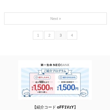
Next »
1
2
3
4
【紹介コード
oFF1VzY
】