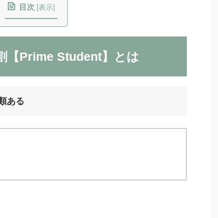
目次
[
表示
]
rime Student】とは
種類ある