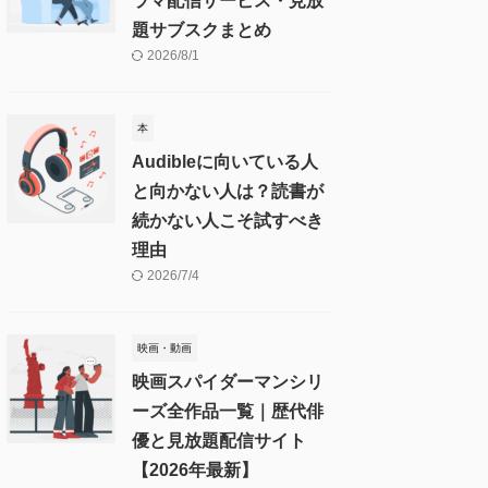
ラマ配信サービス・見放
題サブスクまとめ
2026/8/1
本
Audibleに向いている人
と向かない人は？読書が
続かない人こそ試すべき
理由
2026/7/4
映画・動画
映画スパイダーマンシリ
ーズ全作品一覧｜歴代俳
優と見放題配信サイト
【2026年最新】