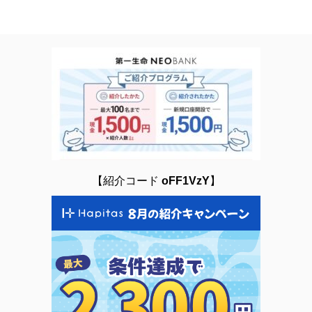
【紹介コード
oFF1VzY
】