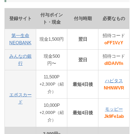
付与ポイン
登録サイト
付与時期
必要なもの
ト・現金
第一生命
招待コード
現金1,500円
翌日
NEOBANK
oFF1VzY
みんなの銀
現金500
招待コード
翌日
行
円〜
dlDAIVfn
11,500P
ハピタス
最短4日後
+2,300P（紹
NHNWVR
介）
エポスカー
ド
10,000P
モッピー
最短4日後
+2,000P（紹
Jk9Fe1ab
介）
2,000円~