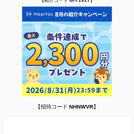
【紹介コード
oFF1VzY
】
【招待コード
NHNWVR
】