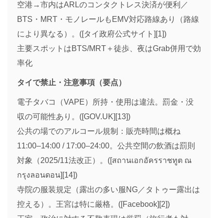
空港→市内はARLのコンタクトレス決済が便利／
BTS・MRT・モノレールもEMV対応路線あり（路線
により異なる）。([タイ政府公式サイト][1])
主要スポットはBTS/MRT＋徒歩、夜はGrab併用で効
率化
タイで禁止・注意事項（要点）
電子タバコ（VAPE）所持・使用は違法。罰金・没
収の可能性あり。([GOV.UK][13])
公共の場でのアルコール規制：販売時間は概ね
11:00–14:00 / 17:00–24:00。公共空間の飲酒は罰則
対象（2025/11法改正）。([สถานเอกอัครราชทูต ณ
กรุงลอนดอน][14])
寺院の服装規定（露出の多い服NG／タトゥー露出は
控える）。王宮は特に厳格。([Facebook][2])