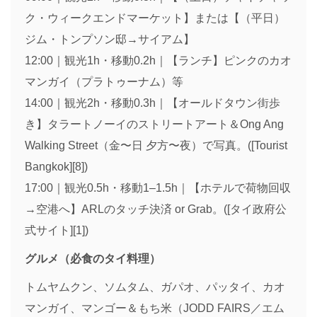
ク・ウィークエンドマーケット】または【（平日）
ジム・トンプソン邸→サイアム】
12:00｜観光1h・移動0.2h｜【ランチ】ピンクのカオ
マンガイ（プラトゥーナム）等
14:00｜観光2h・移動0.3h｜【オールドタウン街歩
き】タラートノーイのストリートアート＆Ong Ang
Walking Street（金〜日 夕方〜夜）で写真。([Tourist
Bangkok][8])
17:00｜観光0.5h・移動1–1.5h｜【ホテルで荷物回収
→空港へ】ARLのタッチ決済 or Grab。([タイ政府公
式サイト][1])
グルメ（必食のタイ料理）
トムヤムクン、ソムタム、ガパオ、パッタイ、カオ
マンガイ、マンゴー＆もち米（JODD FAIRS／エム