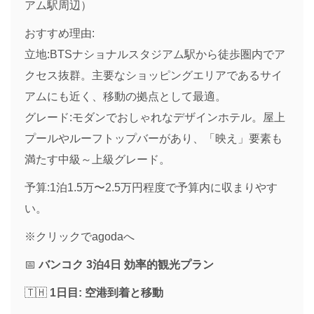
アム駅周辺）
おすすめ理由:
立地:BTSナショナルスタジアム駅から徒歩圏内でア
クセス抜群。主要なショッピングエリアであるサイ
アムにも近く、移動の拠点として最適。
グレード:モダンでおしゃれなデザインホテル。屋上
プールやルーフトップバーがあり、「映え」要素も
満たす中級～上級グレード。
予算:1泊1.5万〜2.5万円程度で予算内に収まりやす
い。
※クリックでagodaへ
📅
バンコク 3泊4日 効率的観光プラン
🇹🇭
1日目: 空港到着と移動