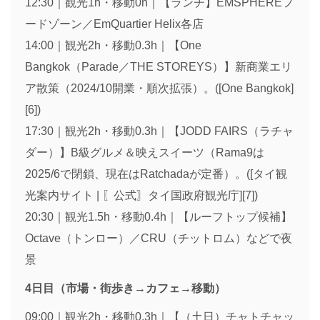
12:30｜観光1h・移動0h｜【ランチ】EMSPHEREフ
ードゾーン／EmQuartier Helix各店
14:00｜観光2h・移動0.3h｜【One
Bangkok（Parade／THE STOREYS）】新商業エリ
ア散策（2024/10開業・順次拡張）。([One Bangkok]
[6])
17:30｜観光2h・移動0.3h｜【JODD FAIRS（ラチャ
ダー）】B級グルメ＆映えスイーツ（Rama9は
2025/6で閉鎖、現在はRatchadaが定番）。([タイ観
光案内サイト | 〖公式〗タイ国政府観光庁][7])
20:30｜観光1.5h・移動0.4h｜【ルーフトップ候補】
Octave（トンロー）／CRU（チットロム）などで夜
景
4日目（市場・街歩き→カフェ→移動）
09:00｜観光2h・移動0.3h｜【（土日）チャトチャッ