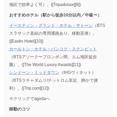
地区で効率よく可）。([Tripadvisor][9])
おすすめホテル（駅から徒歩10分以内／中級〜）
イースティン・グランド・ホテル・サトーン
（BTS
スラサック直結の専用通路あり。移動至便）。
([Eastin Hotel][10])
カールトン・ホテル・バンコク・スクンビット
（BTSアソーク〜プロンポン間、エム地区徒歩
圏）。([The World Luxury Awards][11])
シンドーン・ミッドタウン
（IHGヴィネット）
（BTSラチャダムリ/チットロム至近、静かで便
利）。([Trip.com][12])
※クリックでagodaへ
移動のコツ