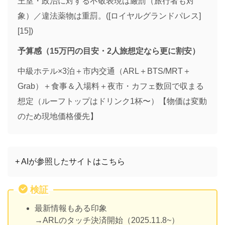
王室・政治に対する不敬表現は厳罰（旅行者も対
象）／違法薬物は重罰。([ロイヤルグランドパレス]
[15])
予算感（15万円の目安・2人旅想定なら更に割安）
中級ホテル×3泊＋市内交通（ARL＋BTS/MRT＋
Grab）＋食事＆入場料＋夜市・カフェ数回で収まる
想定（ルーフトップはドリンク1杯〜）【物価は変動
のため現地価格優先】
+ AIが参照したサイトはこちら
検証
最新情報もある印象
→ARLのタッチ決済開始（2025.11.8~）