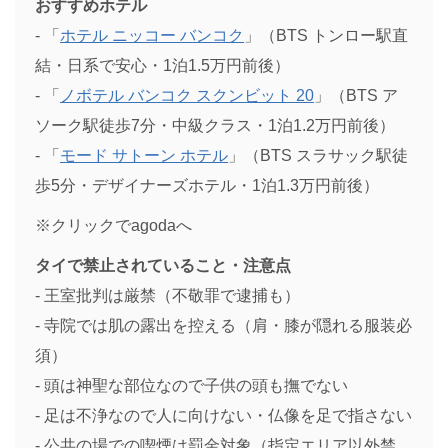
おすすめホテル
- 「
ホテル ニッコー バンコク
」（BTS トンロー駅直
結・日系で安心・1泊1.5万円前後）
- 「
ノボテル バンコク スクンビット 20
」（BTS ア
ソーク駅徒歩7分・中級クラス・1泊1.2万円前後）
- 「
モード サトーン ホテル
」（BTS スラサック駅徒
歩5分・デザイナーズホテル・1泊1.3万円前後）
※クリックでagodaへ
タイで禁止されていること・注意点
- 王室批判は厳禁（不敬罪で逮捕も）
- 寺院では肌の露出を控える（肩・膝が隠れる服装必
須）
- 頭は神聖な部位なので子供の頭も撫でない
- 足は不浄なので人に向けない・仏像を足で指さない
- 公共の場での喫煙は罰金対象（指定エリア以外禁