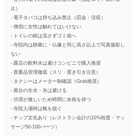
止）
- 電子タバコは持ち込み禁止（罰金・没収）
- 僧侶に女性は触れてはいけない
- トイレの紙は流さずゴミ箱へ
- 寺院内は静粛に・仏像と同じ高さ以上で写真撮影し
ない
- 露店の飲料水は避けコンビニで購入推奨
- 貴重品管理徹底（スリ・置き引き注意）
- タクシーはメーター制確認（Grab推奨）
- 屋台の生水・氷は避ける
- 渋滞が激しいため時間に余裕を持つ
- 寺院入場時は靴を脱ぐ
- チップ文化あり（レストラン会計の10%程度・マッ
サージ50-100バーツ）